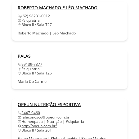
ROBERTO MACHADO E LÉO MACHADO
(62) 98231-0012
Psiquiatria
Bloco II / Sala T27
Roberto Machado | Léo Machado
PALAS
99139-7377
Psiquiatria
Bloco II / Sala T26
Maria Do Carmo
OPEUN NUTRIÇÃO ESPORTIVA
3447-9460
faleconosco@opeun.com.br
Homeopatia | Nutrição | Psiquiatria
http://opeun.com.br/
Bloco II / Sala 201
Felipe Marangon | Kleber Almeida | Breno Martins |