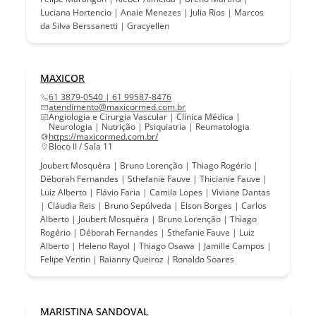
Luciana Hortencio | Anaie Menezes | Julia Rios | Marcos
da Silva Berssanetti | Gracyellen
MAXICOR
61 3879-0540 | 61 99587-8476
atendimento@maxicormed.com.br
Angiologia e Cirurgia Vascular | Clínica Médica |
Neurologia | Nutrição | Psiquiatria | Reumatologia
https://maxicormed.com.br/
Bloco II / Sala 11
Joubert Mosquéra | Bruno Lorenção | Thiago Rogério |
Déborah Fernandes | Sthefanie Fauve | Thicianie Fauve |
Luiz Alberto | Flávio Faria | Camila Lopes | Viviane Dantas
| Cláudia Reis | Bruno Sepúlveda | Elson Borges | Carlos
Alberto | Joubert Mosquéra | Bruno Lorenção | Thiago
Rogério | Déborah Fernandes | Sthefanie Fauve | Luiz
Alberto | Heleno Rayol | Thiago Osawa | Jamille Campos |
Felipe Ventin | Raianny Queiroz | Ronaldo Soares
MARISTINA SANDOVAL