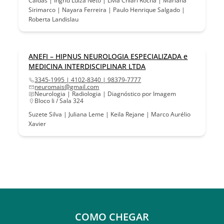
Caldas | Ingrid Luiza Neto | Livia Chiari Rocha | Mariana
Sirimarco | Nayara Ferreira | Paulo Henrique Salgado |
Roberta Landislau
ANEFI – HIPNUS NEUROLOGIA ESPECIALIZADA e
MEDICINA INTERDISCIPLINAR LTDA
3345-1995 | 4102-8340 | 98379-7777
neuromais@gmail.com
Neurologia | Radiologia | Diagnóstico por Imagem
Bloco Ii / Sala 324
Suzete Silva | Juliana Leme | Keila Rejane | Marco Aurélio
Xavier
COMO CHEGAR