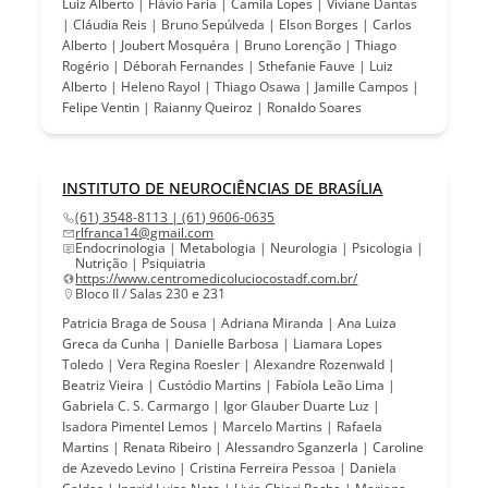
Luiz Alberto | Flávio Faria | Camila Lopes | Viviane Dantas
| Cláudia Reis | Bruno Sepúlveda | Elson Borges | Carlos
Alberto | Joubert Mosquéra | Bruno Lorenção | Thiago
Rogério | Déborah Fernandes | Sthefanie Fauve | Luiz
Alberto | Heleno Rayol | Thiago Osawa | Jamille Campos |
Felipe Ventin | Raianny Queiroz | Ronaldo Soares
INSTITUTO DE NEUROCIÊNCIAS DE BRASÍLIA
(61) 3548-8113 | (61) 9606-0635
rlfranca14@gmail.com
Endocrinologia | Metabologia | Neurologia | Psicologia |
Nutrição | Psiquiatria
https://www.centromedicoluciocostadf.com.br/
Bloco II / Salas 230 e 231
Patricia Braga de Sousa | Adriana Miranda | Ana Luiza
Greca da Cunha | Danielle Barbosa | Liamara Lopes
Toledo | Vera Regina Roesler | Alexandre Rozenwald |
Beatriz Vieira | Custódio Martins | Fabíola Leão Lima |
Gabriela C. S. Carmargo | Igor Glauber Duarte Luz |
Isadora Pimentel Lemos | Marcelo Martins | Rafaela
Martins | Renata Ribeiro | Alessandro Sganzerla | Caroline
de Azevedo Levino | Cristina Ferreira Pessoa | Daniela