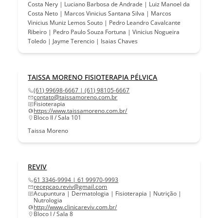
Costa Nery | Luciano Barbosa de Andrade | Luiz Manoel da
Costa Neto | Marcos Vinicius Santana Silva | Marcos
Vinicius Muniz Lemos Souto | Pedro Leandro Cavalcante
Ribeiro | Pedro Paulo Souza Fortuna | Vinicius Nogueira
Toledo | Jayme Terencio | Isaias Chaves
TAISSA MORENO FISIOTERAPIA PÉLVICA
(61) 99698-6667 | (61) 98105-6667
contato@taissamoreno.com.br
Fisioterapia
https://www.taissamoreno.com.br/
Bloco II / Sala 101
Taissa Moreno
REVIV
61 3346-9994 | 61 99970-9993
recepcao.reviv@gmail.com
Acupuntura | Dermatologia | Fisioterapia | Nutrição |
Nutrologia
http://www.clinicareviv.com.br/
Bloco I / Sala 8