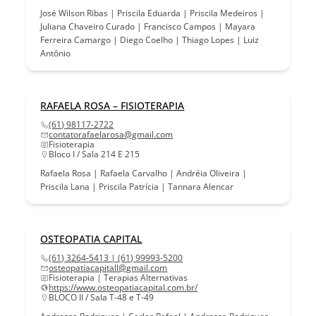
José Wilson Ribas | Priscila Eduarda | Priscila Medeiros |
Juliana Chaveiro Curado | Francisco Campos | Mayara
Ferreira Camargo | Diego Coelho | Thiago Lopes | Luiz
Antônio
RAFAELA ROSA – FISIOTERAPIA
(61) 98117-2722
contatorafaelarosa@gmail.com
Fisioterapia
Bloco I / Sala 214 E 215
Rafaela Rosa | Rafaela Carvalho | Andréia Oliveira |
Priscila Lana | Priscila Patrícia | Tannara Alencar
OSTEOPATIA CAPITAL
(61) 3264-5413 | (61) 99993-5200
osteopatiacapitall@gmail.com
Fisioterapia | Terapias Alternativas
https://www.osteopatiacapital.com.br/
BLOCO II / Sala T-48 e T-49