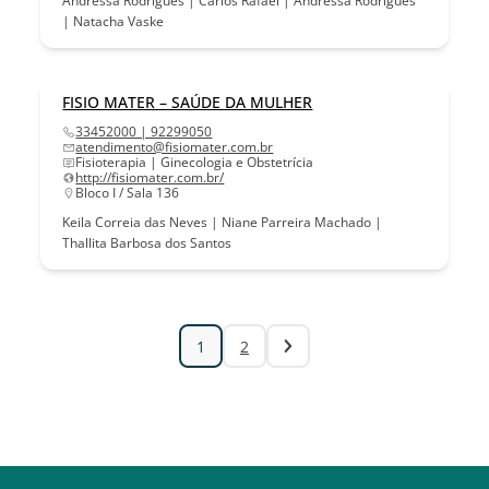
Andressa Rodrigues | Carlos Rafael | Andressa Rodrigues
| Natacha Vaske
FISIO MATER – SAÚDE DA MULHER
33452000 | 92299050
atendimento@fisiomater.com.br
Fisioterapia | Ginecologia e Obstetrícia
http://fisiomater.com.br/
Bloco I / Sala 136
Keila Correia das Neves | Niane Parreira Machado |
Thallita Barbosa dos Santos
1
2