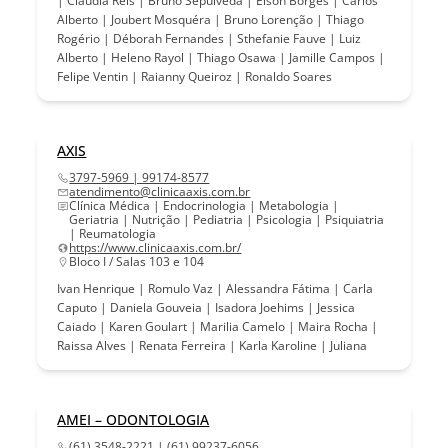
| Cláudia Reis | Bruno Sepúlveda | Elson Borges | Carlos
Alberto | Joubert Mosquéra | Bruno Lorenção | Thiago
Rogério | Déborah Fernandes | Sthefanie Fauve | Luiz
Alberto | Heleno Rayol | Thiago Osawa | Jamille Campos |
Felipe Ventin | Raianny Queiroz | Ronaldo Soares
AXIS
3797-5969 | 99174-8577
atendimento@clinicaaxis.com.br
Clínica Médica | Endocrinologia | Metabologia |
Geriatria | Nutrição | Pediatria | Psicologia | Psiquiatria
| Reumatologia
https://www.clinicaaxis.com.br/
Bloco I / Salas 103 e 104
Ivan Henrique | Romulo Vaz | Alessandra Fátima | Carla
Caputo | Daniela Gouveia | Isadora Joehims | Jessica
Caiado | Karen Goulart | Marilia Camelo | Maira Rocha |
Raissa Alves | Renata Ferreira | Karla Karoline | Juliana
AMEI – ODONTOLOGIA
(61) 3548-2221 | (61) 99237-6056