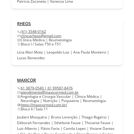
Patricia Zaconeta | Vanessa Lima
RHEOS
(61) 3548-0162
clinicarheos@gmail.com
Clínica Médica | Reumatologia
Bloco I / Salas T50 e T51
Lícia Mari Mota | Leopoldo Luiz | Ana Paula Monteiro |
Lucas Benevides
MAXICOR
61 3879-0540 | 61 99587-8476
atendimento@maxicormed.com.br
Angiologia e Cirurgia Vascular | Clínica Médica |
Neurologia | Nutrição | Psiquiatria | Reumatologia
https://maxicormed.com.br/
Bloco II / Sala 11
Joubert Mosquéra | Bruno Lorenção | Thiago Rogério |
Déborah Fernandes | Sthefanie Fauve | Thicianie Fauve |
Luiz Alberto | Flávio Faria | Camila Lopes | Viviane Dantas