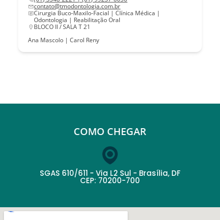
contato@tmodontologia.com.br
Cirurgia Buco-Maxilo-Facial | Clínica Médica |
Odontologia | Reabilitação Oral
BLOCO II / SALA T 21
Ana Mascolo | Carol Reny
COMO CHEGAR
SGAS 610/611 - Via L2 Sul - Brasília, DF
CEP: 70200-700