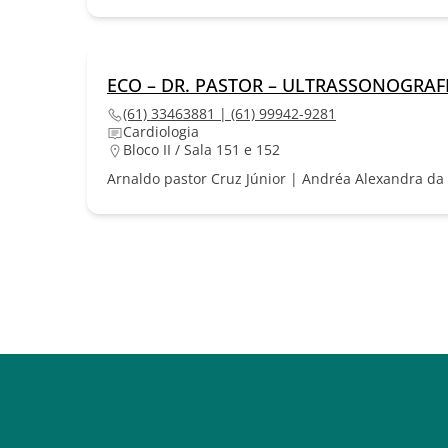
ECO – DR. PASTOR – ULTRASSONOGRAF
(61) 33463881 | (61) 99942-9281
Cardiologia
Bloco II / Sala 151 e 152
Arnaldo pastor Cruz Júnior | Andréa Alexandra da 