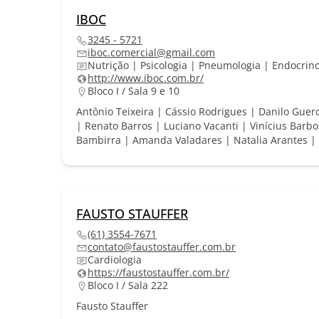
IBOC
3245 - 5721
iboc.comercial@gmail.com
Nutrição | Psicologia | Pneumologia | Endocrino
http://www.iboc.com.br/
Bloco I / Sala 9 e 10
Antônio Teixeira | Cássio Rodrigues | Danilo Guer
| Renato Barros | Luciano Vacanti | Vinícius Barb
Bambirra | Amanda Valadares | Natalia Arantes | P
FAUSTO STAUFFER
(61) 3554-7671
contato@faustostauffer.com.br
Cardiologia
https://faustostauffer.com.br/
Bloco I / Sala 222
Fausto Stauffer