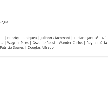
logia
cio | Henrique Chiquea | Juliano Giacomani | Luciano Janusé | Ná
osa | Wagner Pires | Osvaldo Rossi | Wander Carlos | Regina Lúci
atrícia Soares | Douglas Alfredo