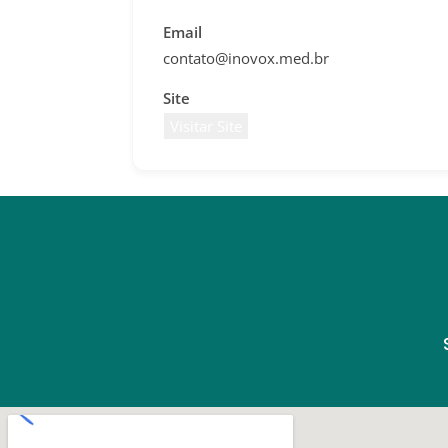
Email
contato@inovox.med.br
Site
Visitar Site